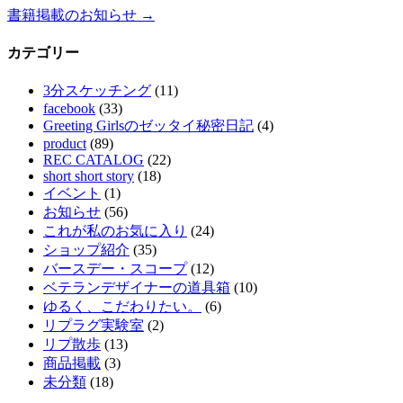
書籍掲載のお知らせ
→
カテゴリー
3分スケッチング
(11)
facebook
(33)
Greeting Girlsのゼッタイ秘密日記
(4)
product
(89)
REC CATALOG
(22)
short short story
(18)
イベント
(1)
お知らせ
(56)
これが私のお気に入り
(24)
ショップ紹介
(35)
バースデー・スコープ
(12)
ベテランデザイナーの道具箱
(10)
ゆるく、こだわりたい。
(6)
リプラグ実験室
(2)
リプ散歩
(13)
商品掲載
(3)
未分類
(18)