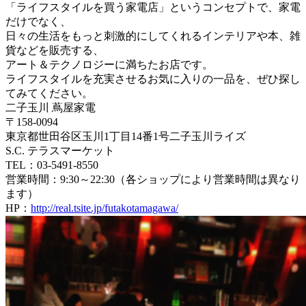
「ライフスタイルを買う家電店」というコンセプトで、
家電
だけでなく、
日々の生活をもっと刺激的にしてくれるインテリアや本、
雑
貨などを販売する、
アート＆テクノロジーに満ちたお店です。
ライフスタイルを充実させるお気に入りの一品を、
ぜひ探し
てみてください。
二子玉川 蔦屋家電
〒158-0094
東京都世田谷区玉川1丁目14番1号二子玉川ライズ
S.C. テラスマーケット
TEL：03-5491-8550
営業時間：9:30～22:30（
各ショップにより営業時間は異なり
ます）
HP：
http://real.tsite.jp/
futakotamagawa/