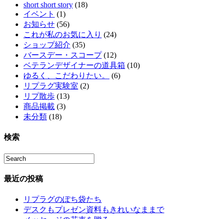
short short story
(18)
イベント
(1)
お知らせ
(56)
これが私のお気に入り
(24)
ショップ紹介
(35)
バースデー・スコープ
(12)
ベテランデザイナーの道具箱
(10)
ゆるく、こだわりたい。
(6)
リプラグ実験室
(2)
リプ散歩
(13)
商品掲載
(3)
未分類
(18)
検索
最近の投稿
リプラグのぽち袋たち
デスクもプレゼン資料もきれいなままで