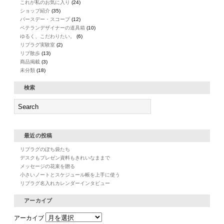
これが私のお気に入り
(24)
ショップ紹介
(35)
バースデー・スコープ
(12)
ベテランデザイナーの道具箱
(10)
ゆるく、こだわりたい。
(6)
リプラグ実験室
(2)
リプ散歩
(13)
商品掲載
(3)
未分類
(18)
検索
最近の投稿
リプラグのぽち袋たち
デスクもプレゼン資料もきれいなままで
メッセージの花束を贈る
小さいノートとスケジュール帳を上手に使う
リプラグ名入れカレンダーインタビュー
アーカイブ
アーカイブ