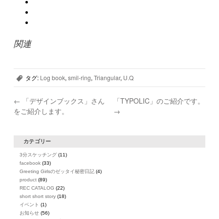
関連
タグ:
Log book
,
smil-ring
,
Triangular
,
U.Q
,
←
「デザインブックス」さん
「TYPOLIC」のご紹介です。
をご紹介します。
→
カテゴリー
3分スケッチング
(11)
facebook
(33)
Greeting Girlsのゼッタイ秘密日記
(4)
product
(89)
REC CATALOG
(22)
short short story
(18)
イベント
(1)
お知らせ
(56)