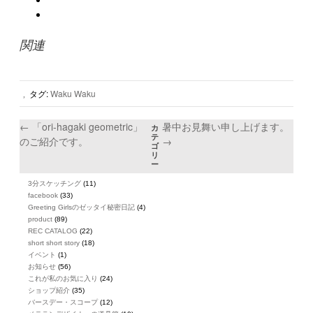
関連
タグ:
Waku Waku
,
←
「ori-hagaki geometric」
暑中お見舞い申し上げます。
カ
テ
のご紹介です。
→
ゴ
リ
ー
3分スケッチング
(11)
facebook
(33)
Greeting Girlsのゼッタイ秘密日記
(4)
product
(89)
REC CATALOG
(22)
short short story
(18)
イベント
(1)
お知らせ
(56)
これが私のお気に入り
(24)
ショップ紹介
(35)
バースデー・スコープ
(12)