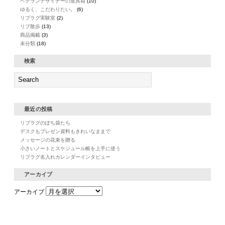
ベテランデザイナーの道具箱
(10)
ゆるく、こだわりたい。
(6)
リプラグ実験室
(2)
リプ散歩
(13)
商品掲載
(3)
未分類
(18)
検索
最近の投稿
リプラグのぽち袋たち
デスクもプレゼン資料もきれいなままで
メッセージの花束を贈る
小さいノートとスケジュール帳を上手に使う
リプラグ名入れカレンダーインタビュー
アーカイブ
アーカイブ