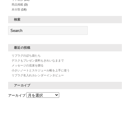
商品掲載
(3)
未分類
(18)
検索
最近の投稿
リプラグのぽち袋たち
デスクもプレゼン資料もきれいなままで
メッセージの花束を贈る
小さいノートとスケジュール帳を上手に使う
リプラグ名入れカレンダーインタビュー
アーカイブ
アーカイブ