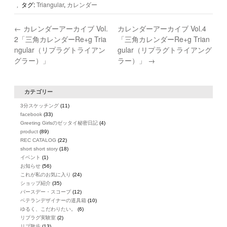
タグ:
Triangular
,
カレンダー
,
←
カレンダーアーカイブ Vol.
カレンダーアーカイブ Vol.4
2「三角カレンダーRe+g Tria
「三角カレンダーRe+g Trian
ngular（リプラグトライアン
gular（リプラグトライアング
グラー）」
ラー）」
→
カテゴリー
3分スケッチング
(11)
facebook
(33)
Greeting Girlsのゼッタイ秘密日記
(4)
product
(89)
REC CATALOG
(22)
short short story
(18)
イベント
(1)
お知らせ
(56)
これが私のお気に入り
(24)
ショップ紹介
(35)
バースデー・スコープ
(12)
ベテランデザイナーの道具箱
(10)
ゆるく、こだわりたい。
(6)
リプラグ実験室
(2)
リプ散歩
(13)