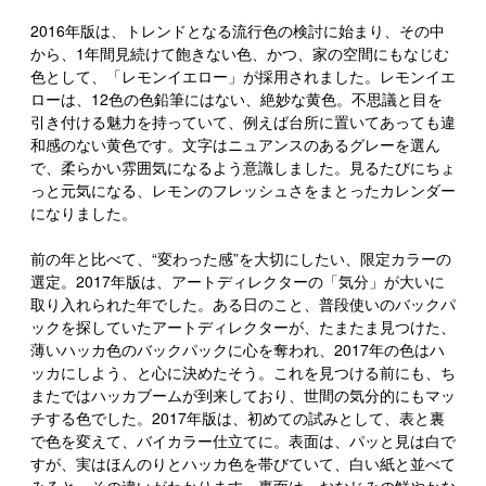
2016年版は、トレンドとなる流行色の検討に始まり、その中
から、1年間見続けて飽きない色、かつ、家の空間にもなじむ
色として、「レモンイエロー」が採用されました。レモンイエ
ローは、12色の色鉛筆にはない、絶妙な黄色。不思議と目を
引き付ける魅力を持っていて、例えば台所に置いてあっても違
和感のない黄色です。文字はニュアンスのあるグレーを選ん
で、柔らかい雰囲気になるよう意識しました。見るたびにちょ
っと元気になる、レモンのフレッシュさをまとったカレンダー
になりました。
前の年と比べて、“変わった感”を大切にしたい、限定カラーの
選定。2017年版は、アートディレクターの「気分」が大いに
取り入れられた年でした。ある日のこと、普段使いのバックパ
ックを探していたアートディレクターが、たまたま見つけた、
薄いハッカ色のバックパックに心を奪われ、2017年の色はハ
ッカにしよう、と心に決めたそう。これを見つける前にも、ち
またではハッカブームが到来しており、世間の気分的にもマッ
チする色でした。2017年版は、初めての試みとして、表と裏
で色を変えて、バイカラー仕立てに。表面は、パッと見は白で
すが、実はほんのりとハッカ色を帯びていて、白い紙と並べて