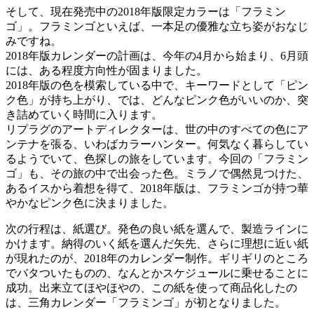
そして、現在発売中の2018年版限定カラーは「フラミン
ゴ」。フラミンゴといえば、一本足の優雅な立ち姿がおなじ
みですね。
2018年版カレンダーの計画は、今年の4月から始まり、6月頭
には、ある程度方向性が固まりました。
2018年版の色を模索している中で、キーワードとして「ピン
ク色」が持ち上がり、では、どんなピンク色がいいのか、突
き詰めていく時間に入ります。
リプラグのアートディレクターは、世の中のすべての色にア
ンテナを張る、いわばカラーハンター。何気なく暮らしてい
るようでいて、色探しの旅をしています。今回の「フラミン
ゴ」も、その旅の中で出会った色。ミラノで偶然見つけた、
あるイスから着想を得て、2018年版は、フラミンゴが持つ華
やかなピンク色に決まりました。
次の行程は、紙選び。発色の良い紙を選んで、製造ラインに
かけます。納得のいく紙を選んだ矢先、さらに理想に近い紙
が現れたのが、2018年のカレンダー制作。ギリギリのところ
でバタついたものの、なんとかスケジュールに乗せることに
成功。出来立てほやほやの、この紙を使って商品化したの
は、三角カレンダー「フラミンゴ」が初となりました。