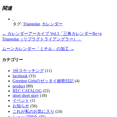
関連
,
タグ:
Triangular
,
カレンダー
←
カレンダーアーカイブ Vol.3「三角カレンダーRe+g
Triangular（リプラグトライアングラー）」
ムーンカレンダー「ミチル」の加工
→
カテゴリー
3分スケッチング
(11)
facebook
(33)
Greeting Girlsのゼッタイ秘密日記
(4)
product
(89)
REC CATALOG
(22)
short short story
(18)
イベント
(1)
お知らせ
(56)
これが私のお気に入り
(24)
ショップ紹介
(35)