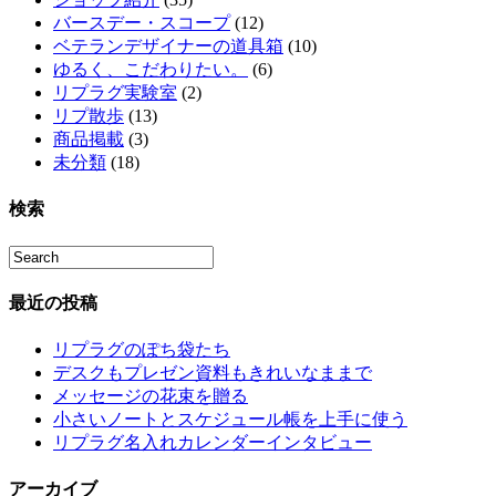
バースデー・スコープ
(12)
ベテランデザイナーの道具箱
(10)
ゆるく、こだわりたい。
(6)
リプラグ実験室
(2)
リプ散歩
(13)
商品掲載
(3)
未分類
(18)
検索
最近の投稿
リプラグのぽち袋たち
デスクもプレゼン資料もきれいなままで
メッセージの花束を贈る
小さいノートとスケジュール帳を上手に使う
リプラグ名入れカレンダーインタビュー
アーカイブ