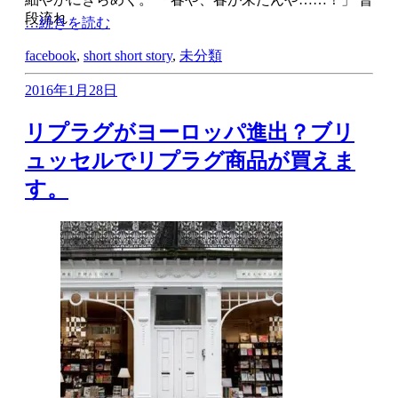
段流れ
…続きを読む
facebook
,
short short story
,
未分類
2016年1月28日
リプラグがヨーロッパ進出？ブリ
ュッセルでリプラグ商品が買えま
す。