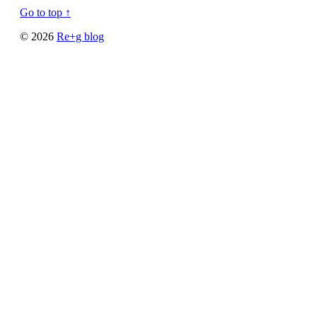
Go to top ↑
© 2026
Re+g blog