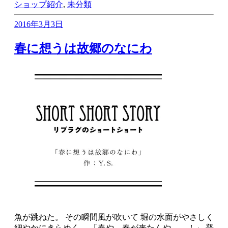
ショップ紹介
,
未分類
2016年3月3日
春に想うは故郷のなにわ
魚が跳ねた。 その瞬間風が吹いて 堀の水面がやさしく
細やかにきらめく。 「春や、春が来たんや……！」 普