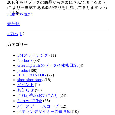
2016年もリプラグの商品が皆さまに喜んで頂けるよう
に より一層魅力ある商品作りを目指して参ります どう
ぞ本年
…続きを読む
未分類
« 前へ
1
2
カテゴリー
3分スケッチング
(11)
facebook
(33)
Greeting Girlsのゼッタイ秘密日記
(4)
product
(89)
REC CATALOG
(22)
short short story
(18)
イベント
(1)
お知らせ
(56)
これが私のお気に入り
(24)
ショップ紹介
(35)
バースデー・スコープ
(12)
ベテランデザイナーの道具箱
(10)