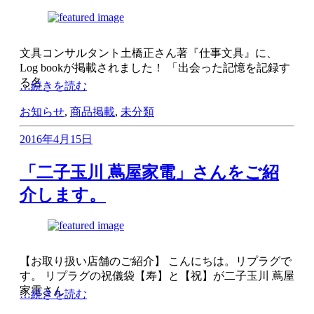
文具コンサルタント土橋正さん著『仕事文具』に、
Log bookが掲載されました！ 「出会った記憶を記録す
る名
…続きを読む
お知らせ
,
商品掲載
,
未分類
2016年4月15日
「二子玉川 蔦屋家電」さんをご紹
介します。
【お取り扱い店舗のご紹介】 こんにちは。リプラグで
す。 リプラグの祝儀袋【寿】と【祝】が二子玉川 蔦屋
家電さん
…続きを読む