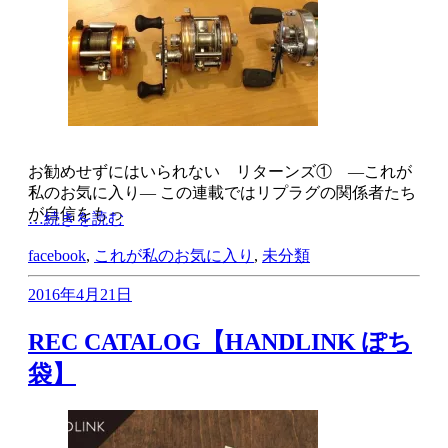
お勧めせずにはいられない リターンズ① ―これが
私のお気に入り― この連載ではリプラグの関係者たち
が自信をもっ
…続きを読む
facebook
,
これが私のお気に入り
,
未分類
2016年4月21日
REC CATALOG【HANDLINK ぽち
袋】