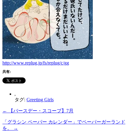
http://www.replug.jp/fs/replug/c/gg
共有:
,
タグ:
Greeting Girls
←
【バースデー・スコープ】7月
「グラシン ペーパー カレンダー」でペーパーガーランド
を。
→