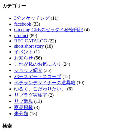
カテゴリー
3分スケッチング
(11)
facebook
(33)
Greeting Girlsのゼッタイ秘密日記
(4)
product
(89)
REC CATALOG
(22)
short short story
(18)
イベント
(1)
お知らせ
(56)
これが私のお気に入り
(24)
ショップ紹介
(35)
バースデー・スコープ
(12)
ベテランデザイナーの道具箱
(10)
ゆるく、こだわりたい。
(6)
リプラグ実験室
(2)
リプ散歩
(13)
商品掲載
(3)
未分類
(18)
検索