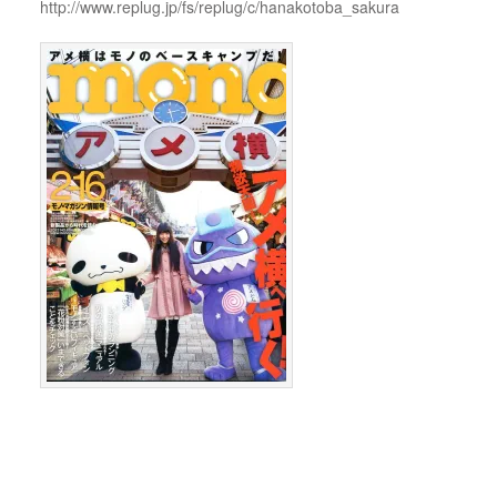
http://www.replug.jp/fs/replug/c/hanakotoba_sakura