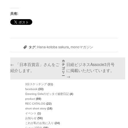
共有:
タグ:
Hana-kotoba sakura
,
monoマガジン
,
カ
←
「日本百貨店」さんをご
日経ビジネスAssocie3月号
テ
ゴ
紹介します。
に掲載いただいています。
リ
→
ー
3分スケッチング
(11)
facebook
(33)
Greeting Girlsのゼッタイ秘密日記
(4)
product
(89)
REC CATALOG
(22)
short short story
(18)
イベント
(1)
お知らせ
(56)
これが私のお気に入り
(24)
ショップ紹介
(35)