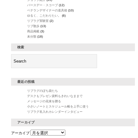
バースデー・スコープ
(12)
ベテランデザイナーの道具箱
(10)
ゆるく、こだわりたい。
(6)
リプラグ実験室
(2)
リプ散歩
(13)
商品掲載
(3)
未分類
(18)
検索
最近の投稿
リプラグのぽち袋たち
デスクもプレゼン資料もきれいなままで
メッセージの花束を贈る
小さいノートとスケジュール帳を上手に使う
リプラグ名入れカレンダーインタビュー
アーカイブ
アーカイブ