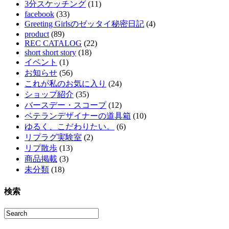
3分スケッチング
(11)
facebook
(33)
Greeting Girlsのゼッタイ秘密日記
(4)
product
(89)
REC CATALOG
(22)
short short story
(18)
イベント
(1)
お知らせ
(56)
これが私のお気に入り
(24)
ショップ紹介
(35)
バースデー・スコープ
(12)
ベテランデザイナーの道具箱
(10)
ゆるく、こだわりたい。
(6)
リプラグ実験室
(2)
リプ散歩
(13)
商品掲載
(3)
未分類
(18)
検索