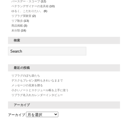
バースデー・スコープ
(12)
ベテランデザイナーの道具箱
(10)
ゆるく、こだわりたい。
(6)
リプラグ実験室
(2)
リプ散歩
(13)
商品掲載
(3)
未分類
(18)
検索
最近の投稿
リプラグのぽち袋たち
デスクもプレゼン資料もきれいなままで
メッセージの花束を贈る
小さいノートとスケジュール帳を上手に使う
リプラグ名入れカレンダーインタビュー
アーカイブ
アーカイブ