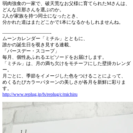
弱肉強食の一家で、破天荒なお父様に育てられたMさんは、
どんな旦那さんを選ぶのか。
2人が家族を持つ同士になったとき、
分かれた道はまたどこかで1本になるかもしれませんね。
——————————-
ムーンカレンダー「ミチル」とともに、
誰かの誕生日を覗き見する連載、
「バースデー・スコープ」
毎月、個性あふれるエピソードをお届けします。
「ミチル」は、月の満ち欠けをモチーフにした壁掛カレンダ
ー。
月ごとに、季節をイメージした色をつけることによって、
めくるたびカラーパターンの美しさが各月を新鮮に彩りま
す。
http://www.replug.jp/fs/replug/c/michiru