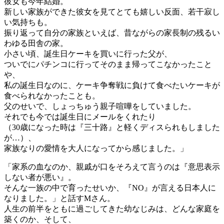
彼女も今年結婚。
新しい家族ができた彼女を見てとても嬉しい反面、若干寂し
い気持ちも。
振り返って自分の家族といえば、昔ながらの家長制の残るい
わゆる田舎の家。
小さい頃、誕生日ケーキを買いに行った父が、
ついでにパチンコに行ってそのまま帰ってこなかったこと
や、
私の誕生日なのに、ケーキ争奪戦に負けて食べたいケーキが
食べられなかったことも。
父のせいで、しょっちゅう親子喧嘩をしていました。
それでも今では誕生日にメールをくれたり
（30歳になった時は『三十路』と軽くディスられもしました
が…）、
家族なりの愛情を大人になってから感じました。」
「家系の血なのか、親戚が口をそろえて言うのは『意思表示
しない者が悪い』。
そんな一族の中で育ったせいか、『NO』が言える日本人に
なりました。」と話すMさん。
人生の前半をともに過ごしてきた幼なじみは、どんな家庭を
築くのか、そして、