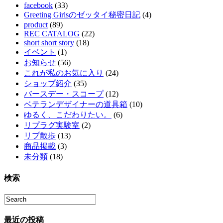
facebook
(33)
Greeting Girlsのゼッタイ秘密日記
(4)
product
(89)
REC CATALOG
(22)
short short story
(18)
イベント
(1)
お知らせ
(56)
これが私のお気に入り
(24)
ショップ紹介
(35)
バースデー・スコープ
(12)
ベテランデザイナーの道具箱
(10)
ゆるく、こだわりたい。
(6)
リプラグ実験室
(2)
リプ散歩
(13)
商品掲載
(3)
未分類
(18)
検索
最近の投稿