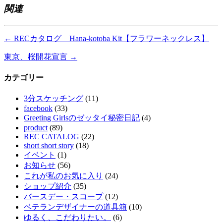
関連
←
RECカタログ Hana-kotoba Kit【フラワーネックレス】
東京、桜開花宣言
→
カテゴリー
3分スケッチング
(11)
facebook
(33)
Greeting Girlsのゼッタイ秘密日記
(4)
product
(89)
REC CATALOG
(22)
short short story
(18)
イベント
(1)
お知らせ
(56)
これが私のお気に入り
(24)
ショップ紹介
(35)
バースデー・スコープ
(12)
ベテランデザイナーの道具箱
(10)
ゆるく、こだわりたい。
(6)