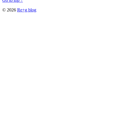
Go to top ↑
© 2026
Re+g blog