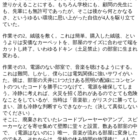
塗りかえることにする。もちろん学校にも、顧問の先生に
も、先輩にも無許可であったが、そこは後から何とかなる
さ、というゆるい環境に思い上がった自信が4人を駆り立て
ていた。
作業その2。絨毯を敷く。これは簡単。購入した絨毯、とい
うよりは安価なカーペットを、部屋のサイズに合わせて端を
カットし終了。いわゆるドキン（土足禁止）の部室に生まれ
変わる。
作業その3。電源のない部室で、音楽を聴けるようにする。
これは難問。しかし、僕らには電気関係に強いサワイがい
た。彼は、部室の天井に1つだけある照明の配線にコンセン
トのついたコードを勝手につなげて、電源を確保してしま
う。冷静に考えれば、火災を招く恐れがあるのでとても危険
なことをしているが、当時は「音楽欲」がリスクに勝ってし
まい、誰も冷静な判断すらできなかった（決して真似しない
でください）。
そこに、廃棄されていたレコードプレーヤーやアンプ、スピ
ーカーなどを寄せ集めて壁際に堂々と設置。数ある部室の中
で、（電源はないのに）唯一、音楽が流れる部屋に変身した
のである。それからは、学校の休み時間や放課後に、4人で