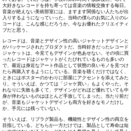
大好きなレコードを持ち寄っては音楽の情報交換する毎日。
音楽が絶えない美術部室には、ますます関係ない人たちが出
入りするようになっていった。当時の僕らのお気に入りのレ
コードは、こんな感じだろうか。今なお優れたクリエイティ
ブだと思う。
レコードは、音楽とデザイン性の高いジャケットデザインと
がパッケージされたプロダクトだ。当時好きだったレコード
ジャケットは、今見てもデザインが色あせない。その頃に買
ったレコードはジャケットがくたびれているものも多いの
で、最近は身近なアート作品として状態の良いモノを見つけ
たら再購入するようにしている。音楽を聴くだけではなく、
ときにはポスターのかわりに部屋にアクセントを添えてみた
り。そういえば、かつては「ジャケ買い」もよくやった。そ
れなりに失敗も多くて、デザインがどれほど優れていても中
身が伴わないものはほとんど手放してしまった。当たり前だ
が、音楽もジャケットデザインも両方を好きなモノだけし
か、手元には残っていない。
そういえば、リプラグ製品も、機能性とデザイン性の両立を
目指している。どちらか一方だけでは、製品として寿命は短