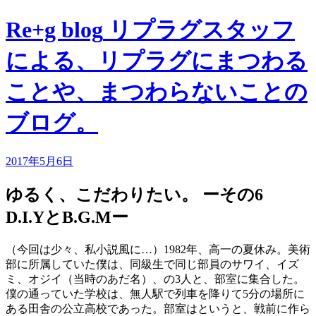
Re+g blog
リプラグスタッフ
による、リプラグにまつわる
ことや、まつわらないことの
ブログ。
2017年5月6日
ゆるく、こだわりたい。 ーその6
D.I.YとB.G.Mー
（今回は少々、私小説風に…）1982年、高一の夏休み。美術
部に所属していた僕は、同級生で同じ部員のサワイ、イズ
ミ、オジイ（当時のあだ名）、の3人と、部室に集合した。
僕の通っていた学校は、無人駅で列車を降りて5分の場所に
ある田舎の公立高校であった。部室はというと、戦前に作ら