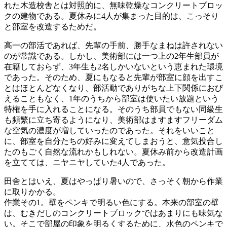
れた木造校舎とは対照的に、無味乾燥なコンクリートブロッ
クの建物である。夏休みに4人が集まった目的は、こっそり
と部室を改造するためだ。
高一の部活であれば、先輩の手前、勝手なまねは許されない
のが常識である。しかし、美術部には一つ上の2年生部員が
在籍しておらず、3年生も2名しかいないという恵まれた環境
であった。そのため、夏にもなると先輩が部室に顔を出すこ
とはほとんどなくなり、部活動でありがちな上下関係におび
えることもなく、1年のうちから部室は使いたい放題という
特権を手に入れることになる。そのうち部員でもない同級生
も頻繁に立ち寄るようになり、美術部はますますフリーダム
な空気の濃度が増していったのであった。それをいいこと
に、部室を自分たちの好みに変えてしまおうと、意気投合し
たのもごく自然な流れかもしれない。夏休み前から改造計画
を立てては、ニヤニヤしていた4人であった。
田舎とはいえ、夏はやっぱり暑いので、さっそく朝から作業
に取りかかる。
作業その1。壁をペンキで明るい色にする。本来の部室の壁
は、むきだしのコンクリートブロックではあまりにも味気な
い。そこで部屋の印象を明るくするために、水色のペンキで