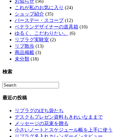
お知らせ
(56)
これが私のお気に入り
(24)
ショップ紹介
(35)
バースデー・スコープ
(12)
ベテランデザイナーの道具箱
(10)
ゆるく、こだわりたい。
(6)
リプラグ実験室
(2)
リプ散歩
(13)
商品掲載
(3)
未分類
(18)
検索
最近の投稿
リプラグのぽち袋たち
デスクもプレゼン資料もきれいなままで
メッセージの花束を贈る
小さいノートとスケジュール帳を上手に使う
リプラグ名入れカレンダーインタビュー