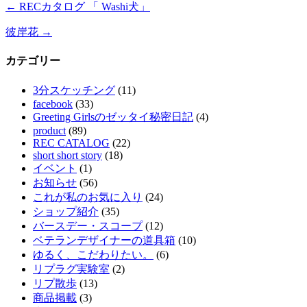
←
RECカタログ 「 Washi犬」
彼岸花
→
カテゴリー
3分スケッチング
(11)
facebook
(33)
Greeting Girlsのゼッタイ秘密日記
(4)
product
(89)
REC CATALOG
(22)
short short story
(18)
イベント
(1)
お知らせ
(56)
これが私のお気に入り
(24)
ショップ紹介
(35)
バースデー・スコープ
(12)
ベテランデザイナーの道具箱
(10)
ゆるく、こだわりたい。
(6)
リプラグ実験室
(2)
リプ散歩
(13)
商品掲載
(3)