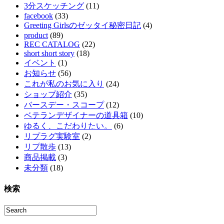
3分スケッチング
(11)
facebook
(33)
Greeting Girlsのゼッタイ秘密日記
(4)
product
(89)
REC CATALOG
(22)
short short story
(18)
イベント
(1)
お知らせ
(56)
これが私のお気に入り
(24)
ショップ紹介
(35)
バースデー・スコープ
(12)
ベテランデザイナーの道具箱
(10)
ゆるく、こだわりたい。
(6)
リプラグ実験室
(2)
リプ散歩
(13)
商品掲載
(3)
未分類
(18)
検索