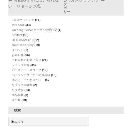
カ
テ
い リターンズ③
ゴ
リー
3分スケッチング
(11)
facebook
(33)
Greeting Girlsのゼッタイ秘密日記
(4)
product
(89)
REC CATALOG
(22)
short short story
(18)
イベント
(1)
お知らせ
(56)
これが私のお気に入り
(24)
ショップ紹介
(35)
バースデー・スコープ
(12)
ベテランデザイナーの道具箱
(10)
ゆるく、こだわりたい。
(6)
リプラグ実験室
(2)
リプ散歩
(13)
商品掲載
(3)
未分類
(18)
検索