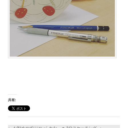
共有:
←
お勧めせずにはいられな
3分スケッチング
→