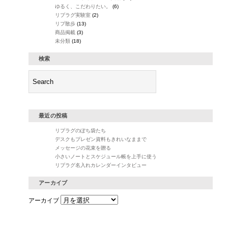
ゆるく、こだわりたい。
(6)
リプラグ実験室
(2)
リプ散歩
(13)
商品掲載
(3)
未分類
(18)
検索
最近の投稿
リプラグのぽち袋たち
デスクもプレゼン資料もきれいなままで
メッセージの花束を贈る
小さいノートとスケジュール帳を上手に使う
リプラグ名入れカレンダーインタビュー
アーカイブ
アーカイブ