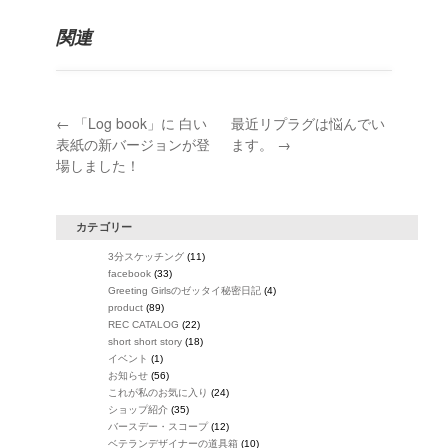
関連
←
「Log book」に 白い
最近リプラグは悩んでい
表紙の新バージョンが登
ます。
→
場しました！
カテゴリー
3分スケッチング
(11)
facebook
(33)
Greeting Girlsのゼッタイ秘密日記
(4)
product
(89)
REC CATALOG
(22)
short short story
(18)
イベント
(1)
お知らせ
(56)
これが私のお気に入り
(24)
ショップ紹介
(35)
バースデー・スコープ
(12)
ベテランデザイナーの道具箱
(10)