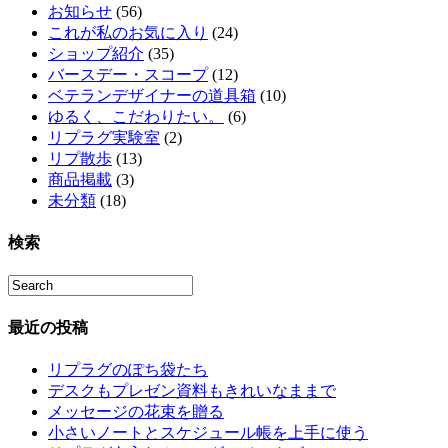
お知らせ
(56)
これが私のお気に入り
(24)
ショップ紹介
(35)
バースデー・スコープ
(12)
ベテランデザイナーの道具箱
(10)
ゆるく、こだわりたい。
(6)
リプラグ実験室
(2)
リプ散歩
(13)
商品掲載
(3)
未分類
(18)
検索
最近の投稿
リプラグのぽち袋たち
デスクもプレゼン資料もきれいなままで
メッセージの花束を贈る
小さいノートとスケジュール帳を上手に使う