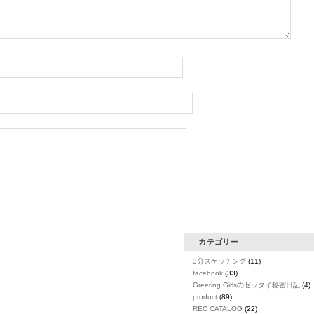
カテゴリー
3分スケッチング
(11)
facebook
(33)
Greeting Girlsのゼッタイ秘密日記
(4)
product
(89)
REC CATALOG
(22)