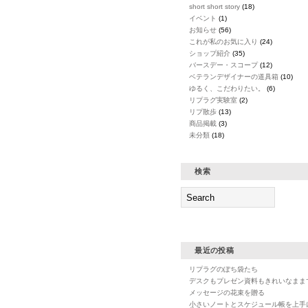
short short story
(18)
イベント
(1)
お知らせ
(56)
これが私のお気に入り
(24)
ショップ紹介
(35)
バースデー・スコープ
(12)
ベテランデザイナーの道具箱
(10)
ゆるく、こだわりたい。
(6)
リプラグ実験室
(2)
リプ散歩
(13)
商品掲載
(3)
未分類
(18)
検索
最近の投稿
リプラグのぽち袋たち
デスクもプレゼン資料もきれいなまま
メッセージの花束を贈る
小さいノートとスケジュール帳を上手