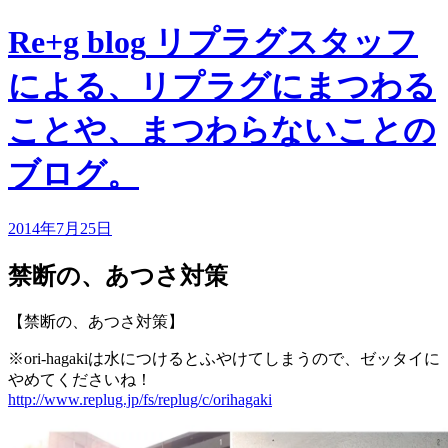
Re+g blog
リプラグスタッフ
による、リプラグにまつわる
ことや、まつわらないことの
ブログ。
2014年7月25日
禁断の、あつさ対策
【禁断の、あつさ対策】
※ori-hagakiは水につけるとふやけてしまうので、ゼッタイに
やめてくださいね！
http://www.replug.jp/fs/replug/c/orihagaki