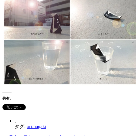
共有:
,
タグ:
ori-hagaki