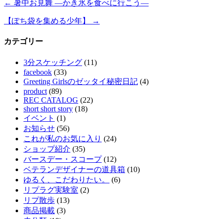
←
暑中お見舞 ―かき氷を食べに行こう―
【ぽち袋を集める少年】
→
カテゴリー
3分スケッチング
(11)
facebook
(33)
Greeting Girlsのゼッタイ秘密日記
(4)
product
(89)
REC CATALOG
(22)
short short story
(18)
イベント
(1)
お知らせ
(56)
これが私のお気に入り
(24)
ショップ紹介
(35)
バースデー・スコープ
(12)
ベテランデザイナーの道具箱
(10)
ゆるく、こだわりたい。
(6)
リプラグ実験室
(2)
リプ散歩
(13)
商品掲載
(3)