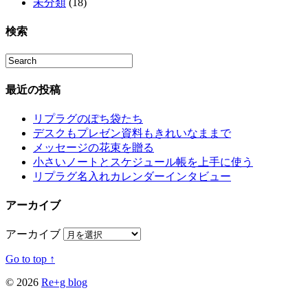
未分類
(18)
検索
最近の投稿
リプラグのぽち袋たち
デスクもプレゼン資料もきれいなままで
メッセージの花束を贈る
小さいノートとスケジュール帳を上手に使う
リプラグ名入れカレンダーインタビュー
アーカイブ
アーカイブ
Go to top ↑
© 2026
Re+g blog